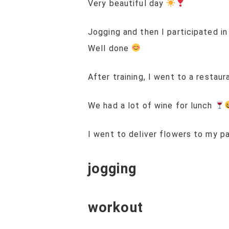
Very beautiful day
Jogging and then I participated 
Well done
After training, I went to a restaur
We had a lot of wine for lunch
I went to deliver flowers to my pa
jogging
workout