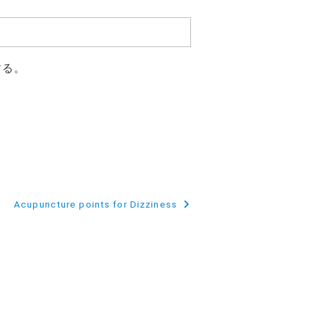
する。
Acupuncture points for Dizziness