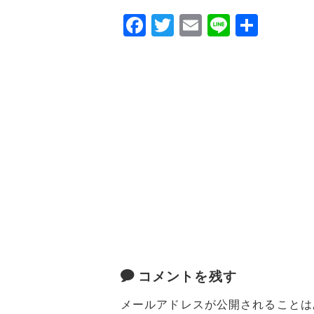
F
T
E
Li
共
a
w
m
n
有
c
it
ai
e
e
te
l
b
r
o
o
k
コメントを残す
メールアドレスが公開されることは