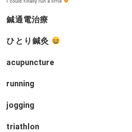
I could finally run a little
鍼通電治療
ひとり鍼灸
acupuncture
running
jogging
triathlon