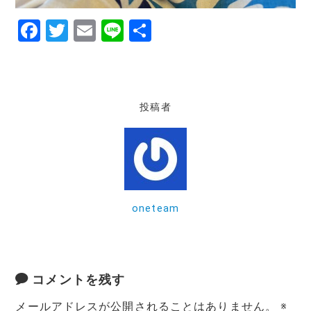
F
T
E
Li
共
a
w
m
n
有
c
it
ai
e
e
te
l
投稿者
b
r
o
o
k
oneteam
コメントを残す
メールアドレスが公開されることはありません。
※