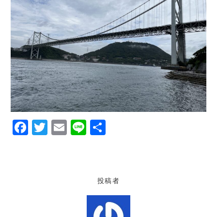
F
T
E
Li
共
a
w
m
n
有
c
it
ai
e
e
te
l
投稿者
b
r
o