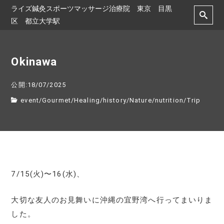
ライズ鍼灸スポーツマッサージ治療院 東京 目黒
区 都立大学駅
Okinawa
公開:18/07/2025
event
/
Gourmet
/
Healing
/
history
/
Nature
/
nutrition
/
Trip
7/15(火)〜16(水)、
大切な友人のお見舞いに沖縄の宜野湾へ行ってまいりま
した。