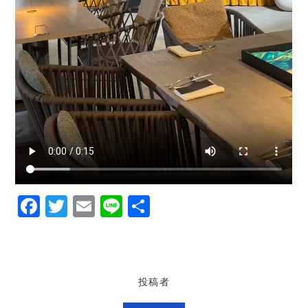
F
T
E
Li
共
a
w
m
n
有
c
it
ai
e
e
te
l
投稿者
b
r