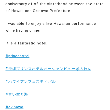
anniversary of of the sisterhood between the state
of Hawaii and Okinawa Prefecture.
I was able to enjoy a live Hawaiian performance
while having dinner.
It is a fantastic hotel.
#princehotel
#沖縄プリンスホテルオーシャンビューぎのわん
#ハワイアンフェスティバル
#青い空と海
#okinawa