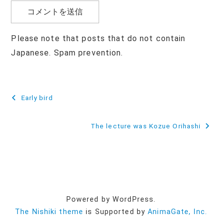
Please note that posts that do not contain
Japanese. Spam prevention.
投
Early bird
稿
The lecture was Kozue Orihashi
ナ
ビ
ゲ
ー
Powered by WordPress.
シ
The Nishiki theme
is Supported by
AnimaGate, Inc.
ョ